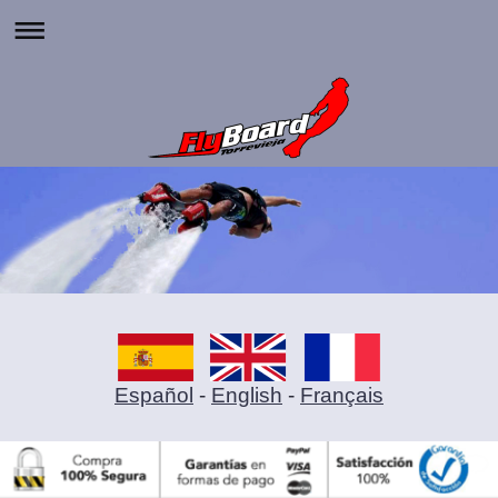
Español
-
English
-
Français